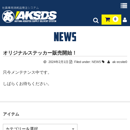
0
HOME
オリジナルステッカー販売開始！
ご利用方法
2024年2月1日
Filed under:
NEWS
ak-ecsite0
カート
只今メンテナンス中です。
お問い合わせ
しばらくお待ちください。
マイページ
アイテム
ア